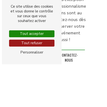
où convivialité, professionnalisme
Ce site utilise des cookies
et vous donne le contrôle
et bonnes vibrations sont au
sur ceux que vous
rendez-vous. Contactez-nous dès
souhaitez activer
maintenant pour réserver votre
date et vivre un événement
Tout accepter
unique et réussi !
Tout refuser
Personnaliser
EN SAVOIR
CONTACTEZ-
PLUS
NOUS